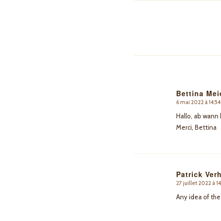
Bettina Mei
6 mai 2022 à 14:54
dit
:
Hallo, ab wann 
Merci, Bettina
Patrick Ver
27 juillet 2022 à 1
dit
:
Any idea of th