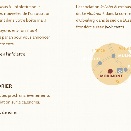
vous à l’infolettre pour
L’association
le Labo M
est bas
es nouvelles de l’association
dit
Le Morimont
, dans la com
nt dans votre boîte mail !
d’Oberlarg, dans le sud de l’Als
frontière suisse (
voir carte
)
oyons environ 3 ou 4
 par an pour vous annoncer
ements.
e à l’infolettre
DRIER
z les prochains événements
iation sur le calendrier.
 calendrier