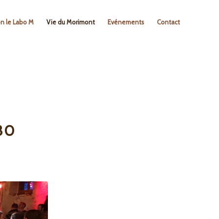
on le Labo M
Vie du Morimont
Evénements
Contact
30