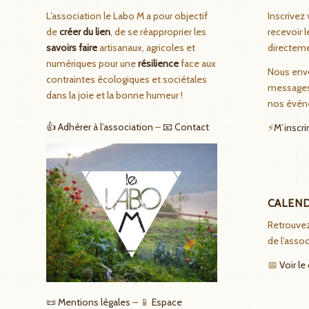
L’association le Labo M a pour objectif
Inscrivez 
de
créer du lien
, de se réapproprier les
recevoir l
savoirs faire
artisanaux, agricoles et
directeme
numériques pour une
résilience
face aux
Nous env
contraintes écologiques et sociétales
messages
dans la joie et la bonne humeur !
nos évén
👍 Adhérer à l’association
–
📧 Contact
⚡
M’inscrir
CALEN
Retrouve
de l’assoc
📅
Voir le
📜 Mentions légales
– 📱
Espace