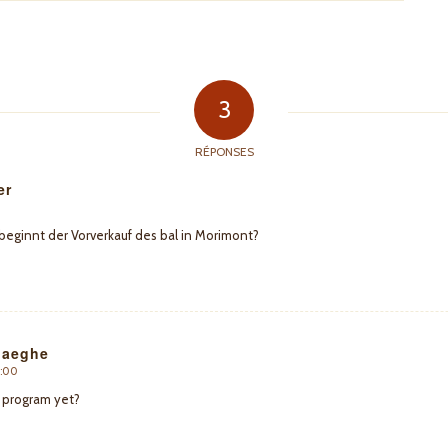
3
RÉPONSES
er
beginnt der Vorverkauf des bal in Morimont?
haeghe
4:00
e program yet?