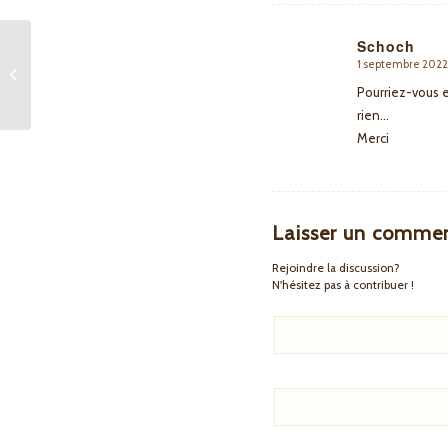
Schoch
Journées du Fait Main
1 septembre 2022
dit
2022 : rendez-vous les
:
Pourriez-vous e
7 et 8 mai 2022
rien…
Merci
Laisser un commen
Rejoindre la discussion?
N'hésitez pas à contribuer !