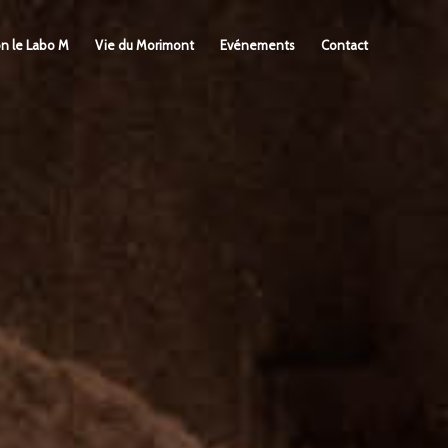
on le Labo M
Vie du Morimont
Evénements
Contact